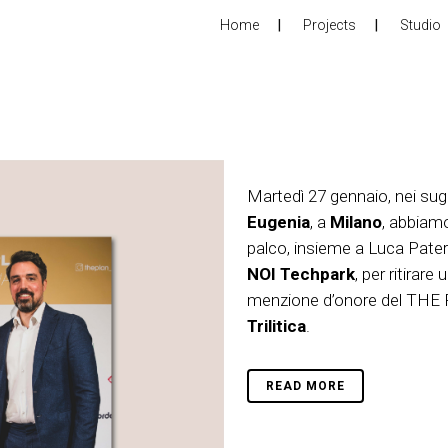
Home
Projects
Studio
Martedì 27 gennaio, nei sugg
Eugenia
, a
Milano
, abbiamo 
palco, insieme a Luca Pater
NOI Techpark
, per ritirar
menzione d’onore del THE 
Trilitica
.
READ MORE