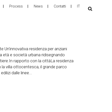
Process
News
Contatti
IT
te Un'innovativa residenza per anziani
rza età e società urbana ridisegnando
tiere.In rapporto con la cittàLa residenza
 la villa ottocentesca, il grande parco
ilizi dalle linee...