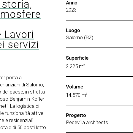
storia,
Anno
2023
atmosfere
Luogo
 Lavori
Salorno (BZ)
i servizi
Superficie
2.225 m
2
rer porta a
r anziani di Salorno,
Volume
 del paese, in stretta
14.570 m
3
riposo Benjamin Kofler
eti. La logistica di
le funzionalità attive
Progetto
e e residenziali
Pedevilla architects
totale di 50 posti letto.